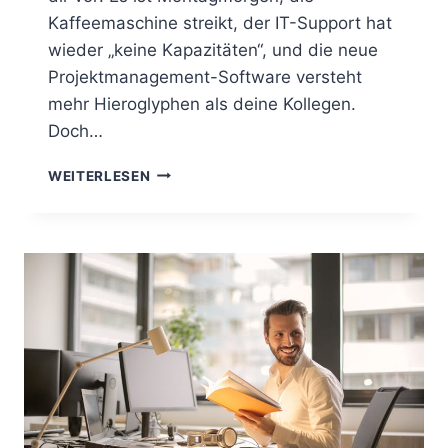
Kaffeemaschine streikt, der IT-Support hat
wieder „keine Kapazitäten“, und die neue
Projektmanagement-Software versteht
mehr Hieroglyphen als deine Kollegen.
Doch…
„CITIZEN
WEITERLESEN
DEVELOPER
ODER
AUCH
DER
NO-
CODE-
HERO
–
DER
HEIMLICHE
HELD
HINTER
DER