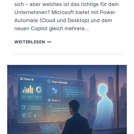
sich – aber welches ist das richtige für dein
Unternehmen? Microsoft bietet mit Power
Automate (Cloud und Desktop) und dem
neuen Copilot gleich mehrere…
POWER
WEITERLESEN
AUTOMATE
DESKTOP
ODER
CLOUD
–
WANN
LOHNT
SICH
WAS?
MIT
KOSTEN,
COPILOT-
EINSATZ
UND