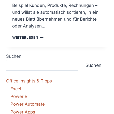
Beispiel Kunden, Produkte, Rechnungen –
und willst sie automatisch sortieren, in ein
neues Blatt übernehmen und für Berichte
oder Analysen…
BLEIB
WEITERLESEN
SORTIERT.
BLEIB
SMART.
Suchen
AUTOMATISIERE
CLEVER.
Suchen
–
DATEN
AUTOMATISCH
Office Insights & Tipps
SORTIEREN
Excel
IN
EXCEL
Power Bi
–
Power Automate
DIE
4
Power Apps