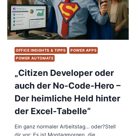
N8N
–
UND
WAS
DER
MARKT
SONST
NOCH
OFFICE INSIGHTS & TIPPS
POWER APPS
BIETET
POWER AUTOMATE
–
WELCHES
„Citizen Developer oder
TOOL
EIGNET
auch der No-Code-Hero –
SICH
AM
Der heimliche Held hinter
BESTEN
FÜR
der Excel-Tabelle“
DIE
AUTOMATISIERUNG
UNSERER
Ein ganz normaler Arbeitstag… oder?Stell
GESCHÄFTSPROZESSE?
dir vor: Es ist Montagmorgen, die