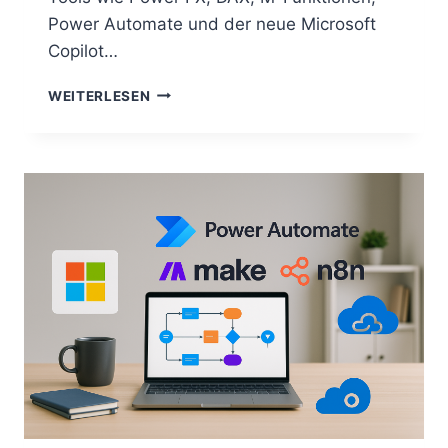
Power Automate und der neue Microsoft
Copilot…
POWER
WEITERLESEN
FX,
DAX,
M,
COPILOT
&
POWER
AUTOMATE
–
JETZT
EINSTEIGEN,
BEVOR
DER
ZUG
ABFÄHRT